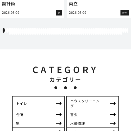
設計術
両立
2026.08.09
2026.08.09
家
台所
1
2
3
4
5
6
7
8
9
10
11
12
13
14
15
16
17
18
19
20
21
22
23
24
25
26
27
28
29
30
31
32
33
34
35
36
37
38
39
40
41
42
43
44
45
46
47
48
49
50
51
52
53
54
55
56
57
58
59
60
61
62
63
64
65
66
67
68
69
70
71
72
73
74
75
76
77
78
79
80
81
82
83
84
85
86
87
88
89
90
91
92
93
94
95
96
97
98
99
100
101
102
103
104
105
106
107
108
109
110
111
112
113
114
CATEGORY
カテゴリー
ハウスクリーニン
トイレ
グ
台所
害虫
家
水道修理