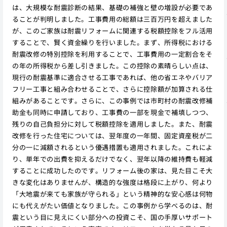
は、大規模な耐震診断の結果、基礎の補強と壁の増設が必要であ
ることが判明しました。工事費用の総額は三百万円を超えました
が、このご家族は耐震リフォームに関連する税額控除をフル活用
することで、賢く資金繰りを行いました。まず、所得税における
耐震改修の特別控除を利用することで、工事費用の一定割合をそ
の年の所得税から差し引きました。この控除の素晴らしい点は、
現行の耐震基準に適合させる工事であれば、他の省エネやバリア
フリー工事と組み合わせることで、さらに控除額が加算される仕
組みがあることです。さらに、この事例では市町村の耐震改修補
助金も同時に申請しており、工事費の一部を現金で補填しつつ、
残りの自己負担分に対して税額控除を適用しました。また、耐震
改修を行った住宅については、翌年度の一年間、固定資産税が二
分の一に減額されるという優遇措置も適用されました。これによ
り、単年での出費を抑えるだけでなく、翌年以降の維持費も軽減
することに成功したのです。リフォーム後の家は、見た目こそ大
きな変化はありませんが、構造的な強度は格段に上がり、何より
「大地震が来ても家族が守られる」という精神的な安心感は何物
にも代えがたい価値となりました。この事例から学べるのは、耐
震という目に見えにくい部分への投資こそ、国の手厚いサポート