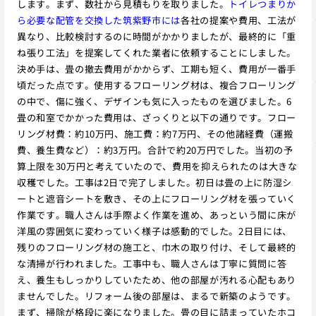
します。まず、数社から見積もりを取りました。
トイレつまりか
ら必要な配管を交換した筑紫野市には
各社の提案や費用、工法が
異なり、比較検討するのに時間がかかりましたが、最終的に「重
ね張り工法」を提案してくれた業者に依頼することにしました。
決め手は、畳の撤去費用がかからず、工期も短く、費用が一番手
頃だった点です。使用するフローリング材は、複合フローリング
の中で、傷に強く、デザインも気に入ったものを選びました。6
畳の和室でかかった費用は、ざっくりと以下の通りです。フロー
リング材費：約10万円、施工費：約7万円、その他諸経費（運搬
費、養生費など）：約3万円。合計で約20万円でした。当初の予
算上限を30万円と考えていたので、費用を抑えられたのは大きな
収穫でした。工事は2日で完了しました。初日は畳の上に防湿シ
ートと遮音シートを敷き、その上にフローリング材を張っていく
作業です。職人さんは手際よく作業を進め、あっという間に床が
洋風の雰囲気に変わっていく様子は感動的でした。2日目には、
残りのフローリング材の施工と、巾木の取り付け、そして最終的
な清掃が行われました。工事中も、職人さんは丁寧に質問に答
え、養生もしっかりしていたため、他の部屋が汚れる心配もあり
ませんでした。リフォーム後の部屋は、まるで新築のようです。
まず、掃除が格段に楽になりました。畳の目に詰まっていたホコ