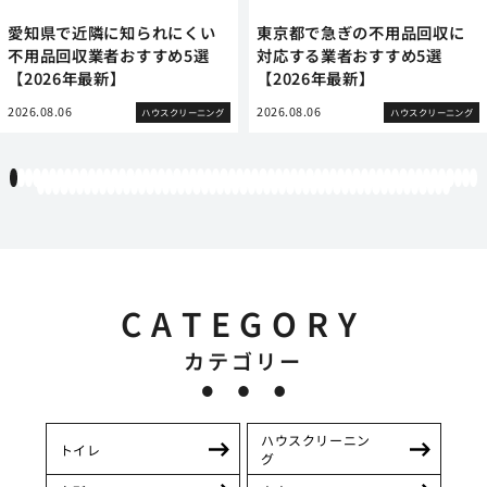
愛知県で近隣に知られにくい
東京都で急ぎの不用品回収に
不用品回収業者おすすめ5選
対応する業者おすすめ5選
【2026年最新】
【2026年最新】
2026.08.06
2026.08.06
ハウスクリーニング
ハウスクリーニング
1
2
3
4
5
6
7
8
9
10
11
12
13
14
15
16
17
18
19
20
21
22
23
24
25
26
27
28
29
30
31
32
33
34
35
36
37
38
39
40
41
42
43
44
45
46
47
48
49
50
51
52
53
54
55
56
57
58
59
60
61
62
63
64
65
66
67
68
69
70
71
72
73
74
75
76
77
78
79
80
81
82
83
84
85
86
87
88
89
90
91
92
93
94
95
96
97
98
99
100
101
102
103
104
105
106
107
108
109
110
111
112
113
CATEGORY
カテゴリー
ハウスクリーニン
トイレ
グ