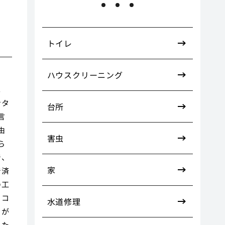
トイレ
ハウスクリーニング
。
ンタ
台所
言
由
害虫
ら
で、
家
で済
の工
、コ
水道修理
さが
った