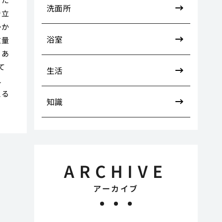
洗面所
で立
かか
浴室
重量
もあ
て
生活
れ
える
知識
ARCHIVE
アーカイブ