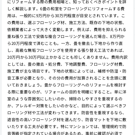
にリフォームする際の費用相場と、知っておくべきポイントを詳
しく解説します。6畳の和室をフローリングにリフォームする費
用は、一般的に9万円から30万円程度が目安とされています。こ
の費用は、選ぶフローリング材、施工方法、既存の下地の状態、
依頼業者によって大きく変動します。例えば、費用を抑えられる
重ね張り工法で安価な複合フローリングを選んだ場合、8万円か
ら20万円程度で済むことも。一方、畳を撤去し下地から作り直
し、高級な無垢フローリングを使用する張り替え工法であれば、
20万円から30万円以上かかることも珍しくありません。費用内訳
としては、畳の撤去・処分費、下地調整費、フローリング材費、
施工費が主な項目です。下地の状態によっては、補修や防湿・防
音工事が必要となり、その分の費用が加算されることを念頭に置
いておきましょう。畳からフローリングへのリフォームを検討す
る際に重要なのが、リフォームの目的を明確にすること。単に洋
室のような雰囲気にしたいのか、掃除のしやすさを重視するの
か、アレルギー対策をしたいのかなど、目的によって選ぶべきフ
ローリング材や工法が変わってきます。防音性を重視するなら、
遮音性の高いフローリング材を選んだり、防音マットを下地に敷
いたりする工夫が必要です。特にマンションでは、管理規約で防
音等級が指定されている場合があるため、事前に確認が必須で