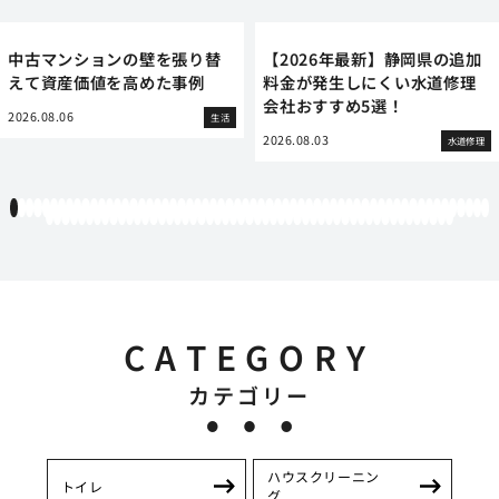
中古マンションの壁を張り替
【2026年最新】静岡県の追加
えて資産価値を高めた事例
料金が発生しにくい水道修理
会社おすすめ5選！
2026.08.06
生活
2026.08.03
水道修理
1
2
3
4
5
6
7
8
9
10
11
12
13
14
15
16
17
18
19
20
21
22
23
24
25
26
27
28
29
30
31
32
33
34
35
36
37
38
39
40
41
42
43
44
45
46
47
48
49
50
51
52
53
54
55
56
57
58
59
60
61
62
63
64
65
66
67
68
69
70
71
72
73
74
75
76
77
78
79
80
81
82
83
84
85
86
87
88
89
90
91
92
93
94
95
96
97
98
99
100
101
102
103
104
105
106
107
108
109
110
111
CATEGORY
カテゴリー
ハウスクリーニン
トイレ
グ