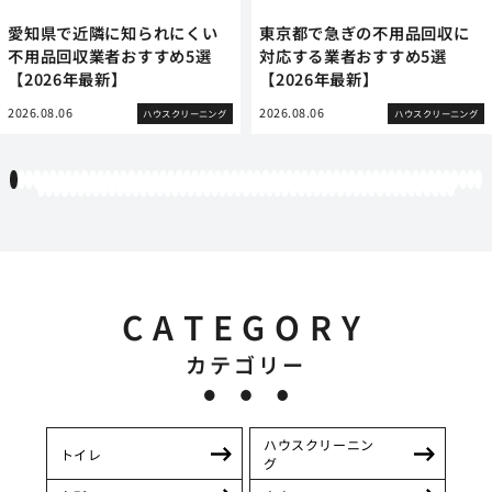
愛知県で近隣に知られにくい
東京都で急ぎの不用品回収に
不用品回収業者おすすめ5選
対応する業者おすすめ5選
【2026年最新】
【2026年最新】
2026.08.06
2026.08.06
ハウスクリーニング
ハウスクリーニング
1
2
3
4
5
6
7
8
9
10
11
12
13
14
15
16
17
18
19
20
21
22
23
24
25
26
27
28
29
30
31
32
33
34
35
36
37
38
39
40
41
42
43
44
45
46
47
48
49
50
51
52
53
54
55
56
57
58
59
60
61
62
63
64
65
66
67
68
69
70
71
72
73
74
75
76
77
78
79
80
81
82
83
84
85
86
87
88
89
90
91
92
93
94
95
96
97
98
99
100
101
102
103
104
105
106
107
108
109
110
111
112
113
CATEGORY
カテゴリー
ハウスクリーニン
トイレ
グ