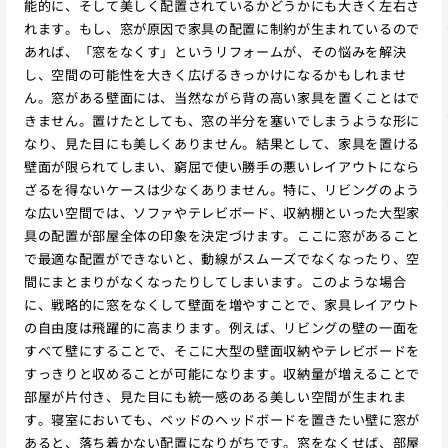
能的に、そして美しく配置されているかどうかにも大きく左右さ
れます。もし、窓が原因で家具の配置に制約が生まれているので
あれば、「窓をなくす」というリフォームが、その悩みを解決
し、空間の可能性を大きく広げるきっかけになるかもしれませ
ん。窓がある壁面には、当然ながら背の高い家具を置くことはで
きません。置けたとしても、窓の半分を塞いでしまうような形に
なり、見た目にも美しくありません。結果として、家具を置ける
壁面が限られてしまい、窮屈で使い勝手の悪いレイアウトになら
ざるを得ないケースは少なくありません。特に、リビングのよう
な広い空間では、ソファやテレビボード、収納棚といった大型家
具の配置が部屋全体の印象を決定づけます。ここに窓があること
で最適な配置ができないと、動線がスムーズでなくなったり、空
間にまとまりがなくなったりしてしまいます。このような場合
に、戦略的に窓をなくして壁面を増やすことで、家具レイアウト
の自由度は飛躍的に高まります。例えば、リビングの壁の一面を
すべて壁にすることで、そこに大型の壁面収納やテレビボードを
すっきりと収めることが可能になります。収納量が増えることで
部屋が片付き、見た目にも統一感のある美しい空間が生まれま
す。寝室においても、ベッドのヘッドボードを置きたい壁に窓が
あると、落ち着かない配置になりがちです。窓をなくせば、部屋