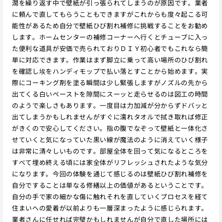
潤を繰り返す中で壁紙が引っ張られてしまうのが原因です。業者
に頼んで直してもらうこともできますがこれからも度々起こる可
能性があるため自分で壁紙ひび割れ補修に挑戦することをお勧め
します。ホームセンターの補修コーナーへ行くとチューブに入っ
た便利な道具が安価で売られておりＤＩＹ初心者でもこれなら簡
単に対応できます。作業はまず脚立に乗って高い場所のひび割れ
を確認し埃をハンディモップで払い落とすことから始めます。実
際にコーキング剤を塗る瞬間は少し緊張しますがノズルの先から
出てくる白いペーストを隙間にスーッと走らせるのは図工の時間
のようで楽しさもあります。一度目は力加減が分からずドバッと
出てしまうかもしれませんがすぐに濡れタオルで拭き取れば修正
がきくので安心してください。指の腹でなぞって壁紙と一体化さ
せていくと気になっていた黒い線が魔法のように消えていく様子
は非常に清々しいものです。部屋全体を回って気になるところを
すべて埋め終える頃には家全体がリフレッシュされたような気分
になります。今回の体験を通じて感じるのは壁紙ひび割れ補修を
自分ですることは単なる修繕以上の価値があるということです。
自分の手で家の細かな傷に触れそれを直していくプロセスを経て
住まいへの愛着が以前よりも一層深まったように感じられます。
業者さんに任せれば完璧かもしれませんが自分で直した場所には