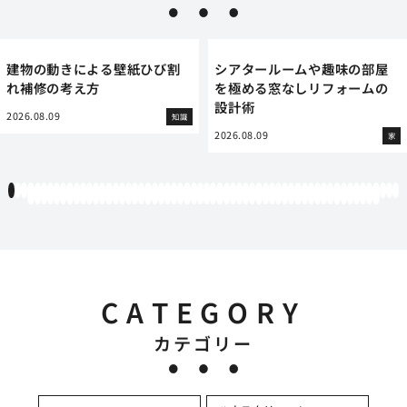
建物の動きによる壁紙ひび割
シアタールームや趣味の部屋
れ補修の考え方
を極める窓なしリフォームの
設計術
2026.08.09
知識
2026.08.09
家
1
2
3
4
5
6
7
8
9
10
11
12
13
14
15
16
17
18
19
20
21
22
23
24
25
26
27
28
29
30
31
32
33
34
35
36
37
38
39
40
41
42
43
44
45
46
47
48
49
50
51
52
53
54
55
56
57
58
59
60
61
62
63
64
65
66
67
68
69
70
71
72
73
74
75
76
77
78
79
80
81
82
83
84
85
86
87
88
89
90
91
92
93
94
95
96
97
98
99
100
101
102
103
104
105
106
107
108
109
110
111
112
113
114
CATEGORY
カテゴリー