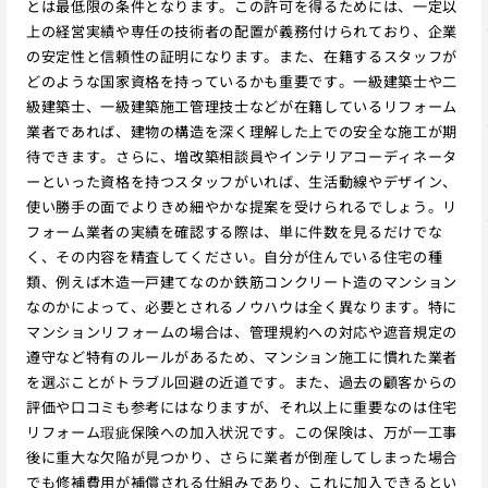
とは最低限の条件となります。この許可を得るためには、一定以
上の経営実績や専任の技術者の配置が義務付けられており、企業
の安定性と信頼性の証明になります。また、在籍するスタッフが
どのような国家資格を持っているかも重要です。一級建築士や二
級建築士、一級建築施工管理技士などが在籍しているリフォーム
業者であれば、建物の構造を深く理解した上での安全な施工が期
待できます。さらに、増改築相談員やインテリアコーディネータ
ーといった資格を持つスタッフがいれば、生活動線やデザイン、
使い勝手の面でよりきめ細やかな提案を受けられるでしょう。リ
フォーム業者の実績を確認する際は、単に件数を見るだけでな
く、その内容を精査してください。自分が住んでいる住宅の種
類、例えば木造一戸建てなのか鉄筋コンクリート造のマンション
なのかによって、必要とされるノウハウは全く異なります。特に
マンションリフォームの場合は、管理規約への対応や遮音規定の
遵守など特有のルールがあるため、マンション施工に慣れた業者
を選ぶことがトラブル回避の近道です。また、過去の顧客からの
評価や口コミも参考にはなりますが、それ以上に重要なのは住宅
リフォーム瑕疵保険への加入状況です。この保険は、万が一工事
後に重大な欠陥が見つかり、さらに業者が倒産してしまった場合
でも修補費用が補償される仕組みであり、これに加入できるとい