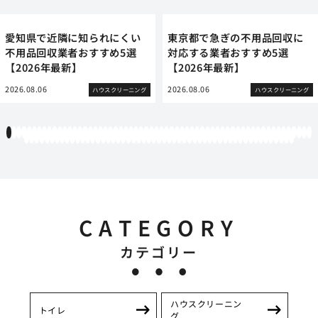
愛知県で近隣に知られにくい
東京都で急ぎの不用品回収に
不用品回収業者おすすめ5選
対応する業者おすすめ5選
【2026年最新】
【2026年最新】
2026.08.06
2026.08.06
ハウスクリーニング
ハウスクリーニング
1
2
3
4
5
6
7
8
9
10
11
12
13
14
15
16
17
18
19
20
21
22
23
24
25
26
27
28
29
30
31
32
33
34
35
36
37
38
39
40
41
42
43
44
45
46
47
48
49
50
51
52
53
54
55
56
57
58
59
60
61
62
63
64
65
66
67
68
69
70
71
72
73
74
75
76
77
78
79
80
81
82
83
84
85
86
87
88
89
90
91
92
93
94
95
96
97
98
99
100
101
102
103
104
105
106
107
108
109
110
111
112
113
CATEGORY
カテゴリー
ハウスクリーニン
トイレ
グ