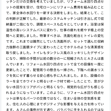
ッチンだけの交換を考えていましたが、リフォーム水回り四点セ
ットの提案を受け、住宅ローンにリフォーム費用を組み込むこと
で、家全体の水回りを一新する決断をしました。結果として、こ
の判断が正解でした。最新のシステムキッチンは引き出し式で収
納量が二倍になり、調理スペースも広々としています。浴室は保
温性の高いシステムバスに変わり、仕事の疲れを癒やす極上の空
間へと変貌しました。特筆すべきは、洗面化粧台とトイレの変化
です。これまでは雑然としていた洗面所が、セットで選んだ収納
力抜群の三面鏡タイプに変わったことでホテルのような清潔感を
取り戻しました。トイレもタンクレス風のスッキリしたデザイン
になり、掃除の手間が以前の数分の一に短縮されたとＡさんは喜
んでいます。リフォーム水回り四点セットで全ての設備を一度に
更新したことで、配管周りの懸念も一掃され、下階への漏水リス
クを気にせず暮らせる安心感も手に入れました。また、設備のカ
ラーを全てホワイトと明るいオーク材で統一したことで、窓が少
ない水回りエリアがパッと明るくなり、視覚的な広がりも感じら
れるようになっています。このように、リフォーム水回り四点セ
ットは単なるパーツの交換ではなく、住まい全体の空気感を変
え、住む人の心理にまでポジティブな影響を与える力を持ってい
ます。Ａさんの事例が示す通り、バラバラに手を入れるのではな