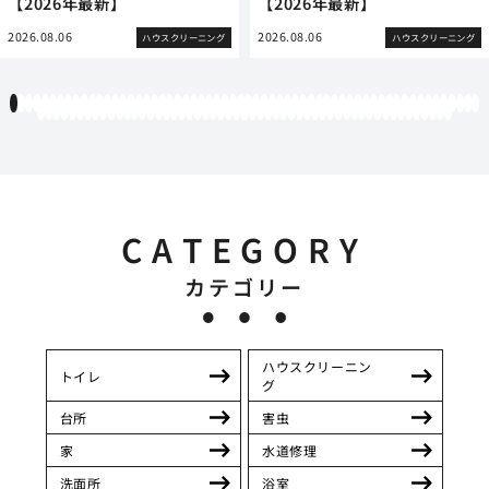
【2026年最新】
【2026年最新】
2026.08.06
2026.08.06
ハウスクリーニング
ハウスクリーニング
1
2
3
4
5
6
7
8
9
10
11
12
13
14
15
16
17
18
19
20
21
22
23
24
25
26
27
28
29
30
31
32
33
34
35
36
37
38
39
40
41
42
43
44
45
46
47
48
49
50
51
52
53
54
55
56
57
58
59
60
61
62
63
64
65
66
67
68
69
70
71
72
73
74
75
76
77
78
79
80
81
82
83
84
85
86
87
88
89
90
91
92
93
94
95
96
97
98
99
100
101
102
103
104
105
106
107
108
109
110
111
112
113
CATEGORY
カテゴリー
ハウスクリーニン
トイレ
グ
台所
害虫
家
水道修理
洗面所
浴室