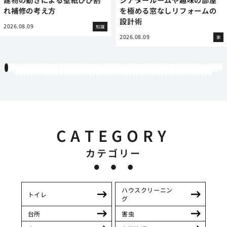
れ補修の考え方
を極める窓なしリフォームの
設計術
2026.08.09
知識
2026.08.09
家
1
2
3
4
5
6
7
8
9
10
11
12
13
14
15
16
17
18
19
20
21
22
23
24
25
26
27
28
29
30
31
32
33
34
35
36
37
38
39
40
41
42
43
44
45
46
47
48
49
50
51
52
53
54
55
56
57
58
59
60
61
62
63
64
65
66
67
68
69
70
71
72
73
74
75
76
77
78
79
80
81
82
83
84
85
86
87
88
89
90
91
92
93
94
95
96
97
98
99
100
101
102
103
104
105
106
107
108
109
110
111
112
113
114
CATEGORY
カテゴリー
ハウスクリーニン
トイレ
グ
台所
害虫