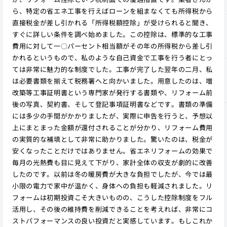
ら、特定の省エネ工事を行えばローンを組まなくても所得税から
直接税金が差し引かれる「所得税額控除」が受けられると聞き、
すぐに詳しい条件を調べ始めました。この控除は、標準的な工事
費用に対して一〇パーセント相当額がその年の所得税から差し引
かれるというもので、私のような自己資金で工事を行う者にとっ
ては非常に魅力的な制度でした。工事が完了した翌年の二月、私
は必要書類を揃えて税務署へと向かいました。用意したのは、増
改築等工事証明書という専門家が発行する書類や、リフォーム前
後の写真、契約書、そして登記事項証明書などです。書類の準備
には多少の手間がかかりましたが、実際に申告を行うと、予想以
上にまとまった金額が還付されることが分かり、リフォーム費用
の実質的な補填として非常に助かりました。驚いたのは、税金が
安くなったことだけではありません。省エネリフォームの効果で
毎月の光熱費も目に見えて下がり、家計全体の収支が劇的に改善
したのです。以前は冬の暖房費が大きな負担でしたが、今では最
小限の電力で家中が温かく、身体への負担も軽減されました。リ
フォームは初期投資こそ大きいものの、こうした控除制度をフル
活用し、その後の維持費を削減できることを考えれば、非常にコ
ストパフォーマンスの良い投資だと実感しています。もしこれか